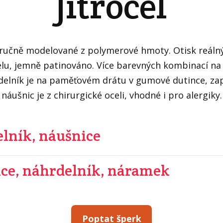
Jitrocel
ručně modelované z polymerové hmoty. Otisk reálný
elu, jemně patinováno. Více barevných kombinací na
elník je na paměťovém drátu v gumové dutince, za
náušnic je z chirurgické oceli, vhodné i pro alergiky.
lník, náušnice
ce, náhrdelník, náramek
Poptat šperk