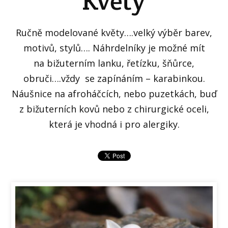
Květy
Ručně modelované květy….velký výběr barev,
motivů, stylů…. Náhrdelníky je možné mít
na bižuterním lanku, řetízku, šňůrce,
obruči….vždy se zapínáním – karabinkou.
Náušnice na afroháčcích, nebo puzetkách, buď
z bižuterních kovů nebo z chirurgické oceli,
která je vhodná i pro alergiky.